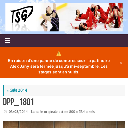
Passer
au
contenu
En raison d'une panne de compresseur, la patinoire
✕
Alex Jany sera fermée jusqu'à mi-septembre. Les
stages sont annulés.
«
Gala 2014
DPP_1801
03/08/2014
La taille originale est de
800 × 534
pixels