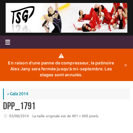
Passer
au
contenu
⚠️
En raison d'une panne de compresseur, la patinoire
✕
Alex Jany sera fermée jusqu'à mi-septembre. Les
stages sont annulés.
«
Gala 2014
DPP_1791
03/08/2014
La taille originale est de
401 × 600
pixels