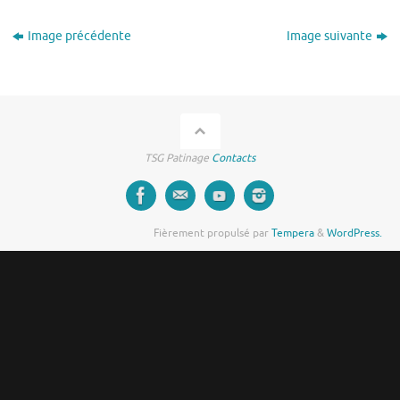
Image précédente
Image suivante
TSG Patinage
Contacts
Fièrement propulsé par
Tempera
&
WordPress.