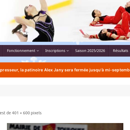
Fonctionnement
Inscriptions
Saison 2025/2026
Résultats
resseur, la patinoire Alex Jany sera fermée jusqu'à mi-septemb
 est de
401 × 600
pixels