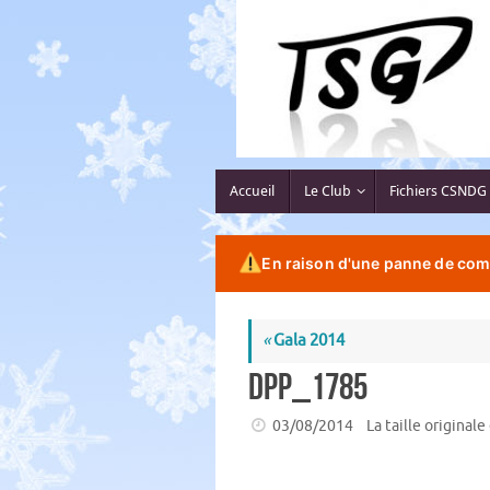
Passer
au
contenu
Passer
Accueil
Le Club
Fichiers CSNDG
au
contenu
En raison d'une panne de comp
«
Gala 2014
DPP_1785
03/08/2014
La taille originale