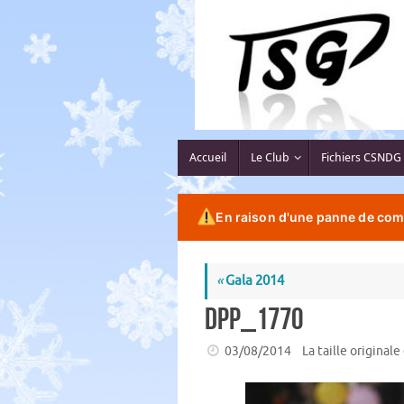
Passer
au
contenu
Passer
Accueil
Le Club
Fichiers CSNDG
au
contenu
En raison d'une panne de comp
«
Gala 2014
DPP_1770
03/08/2014
La taille originale