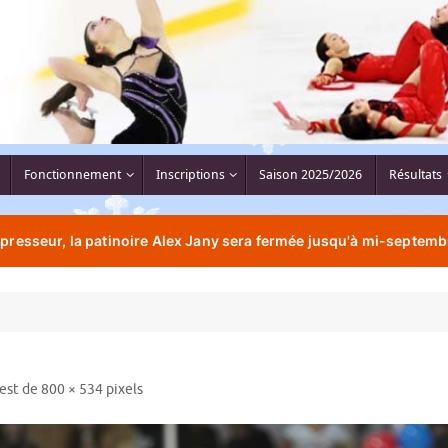
Fonctionnement
Inscriptions
Saison 2025/2026
Résultats
resseur, la patinoire Alex Jany sera fermée jusqu'à mi-septemb
 est de
800 × 534
pixels