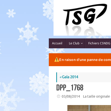
Passer
au
contenu
Passer
Accueil
Le Club
Fichiers CSNDG
au
contenu
En raison d'une panne de comp
«
Gala 2014
DPP_1768
03/08/2014
La taille originale