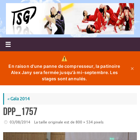
Passer
au
contenu
En raison d'une panne de compresseur, la patinoire
✕
Alex Jany sera fermée jusqu'à mi-septembre. Les
stages sont annulés.
«
Gala 2014
DPP_1757
03/08/2014
La taille originale est de
800 × 534
pixels