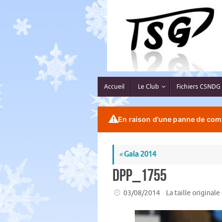
Passer
au
contenu
Passer
Accueil
Le Club
Fichiers CSNDG
au
contenu
⚠️
En raison d'une panne de comp
«
Gala 2014
DPP_1755
03/08/2014
La taille originale