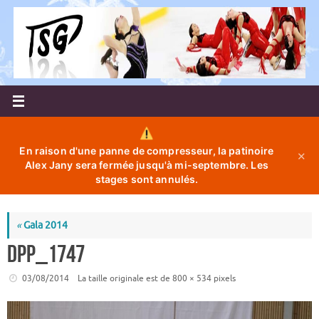
Passer
au
contenu
En raison d'une panne de compresseur, la patinoire
✕
Alex Jany sera fermée jusqu'à mi-septembre. Les
stages sont annulés.
«
Gala 2014
DPP_1747
03/08/2014
La taille originale est de
800 × 534
pixels