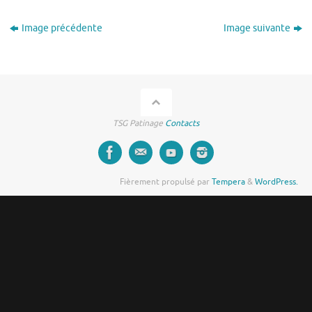
Image précédente
Image suivante
TSG Patinage
Contacts
Fièrement propulsé par
Tempera
&
WordPress.