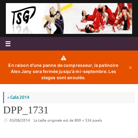
Passer
au
contenu
⚠️
En raison d'une panne de compresseur, la patinoire
✕
Alex Jany sera fermée jusqu'à mi-septembre. Les
stages sont annulés.
«
Gala 2014
DPP_1731
03/08/2014
La taille originale est de
800 × 534
pixels