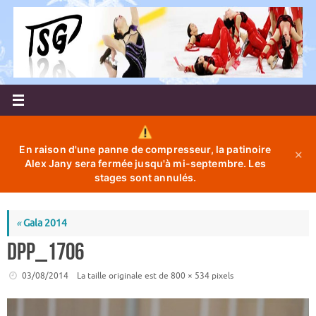
Passer
au
contenu
En raison d'une panne de compresseur, la patinoire
✕
Alex Jany sera fermée jusqu'à mi-septembre. Les
stages sont annulés.
«
Gala 2014
DPP_1706
03/08/2014
La taille originale est de
800 × 534
pixels