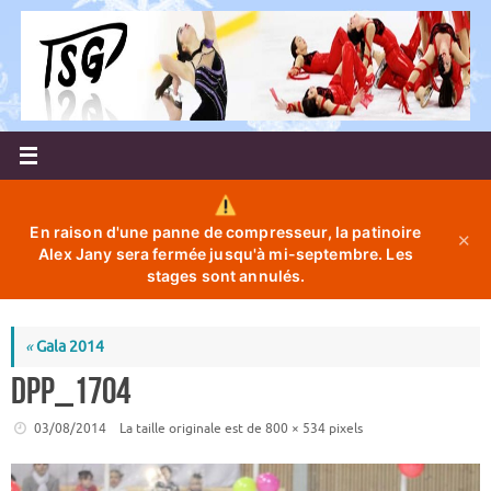
Passer
au
contenu
En raison d'une panne de compresseur, la patinoire
✕
Alex Jany sera fermée jusqu'à mi-septembre. Les
stages sont annulés.
«
Gala 2014
DPP_1704
03/08/2014
La taille originale est de
800 × 534
pixels