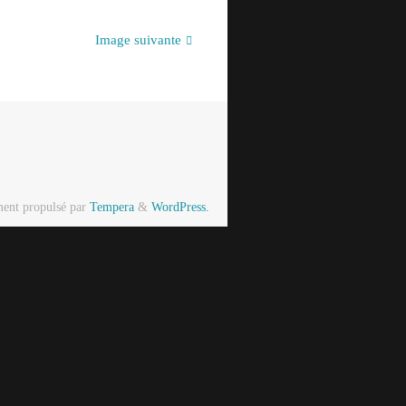
Image suivante
ment propulsé par
Tempera
&
WordPress.