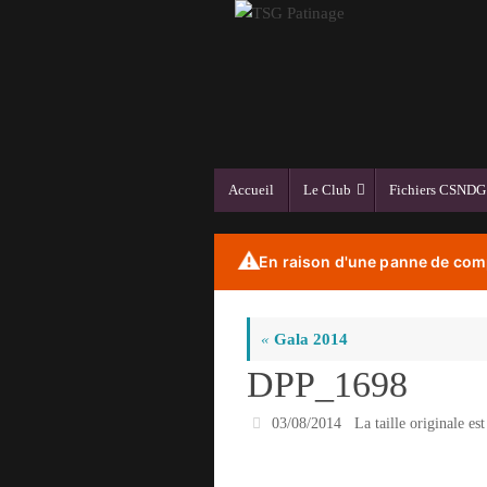
Passer
au
contenu
Passer
Accueil
Le Club
Fichiers CSNDG
au
contenu
⚠️
En raison d'une panne de comp
«
Gala 2014
DPP_1698
03/08/2014
La taille originale es