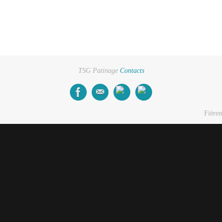
TSG Patinage
Contacts
Fière