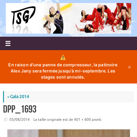
Passer
au
contenu
En raison d'une panne de compresseur, la patinoire
✕
Alex Jany sera fermée jusqu'à mi-septembre. Les
stages sont annulés.
«
Gala 2014
DPP_1693
03/08/2014
La taille originale est de
401 × 600
pixels