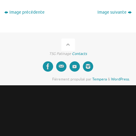
Image précédente
Image suivante
TSG Patinage
Contacts
Fièrement propulsé par
Tempera
&
WordPress.