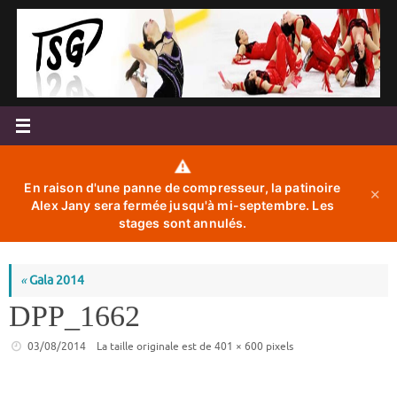
Passer
au
contenu
⚠️
En raison d'une panne de compresseur, la patinoire
✕
Alex Jany sera fermée jusqu'à mi-septembre. Les
stages sont annulés.
«
Gala 2014
DPP_1662
03/08/2014
La taille originale est de
401 × 600
pixels