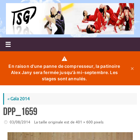
Passer
au
contenu
⚠️
En raison d'une panne de compresseur, la patinoire
✕
Alex Jany sera fermée jusqu'à mi-septembre. Les
stages sont annulés.
«
Gala 2014
DPP_1659
03/08/2014
La taille originale est de
401 × 600
pixels