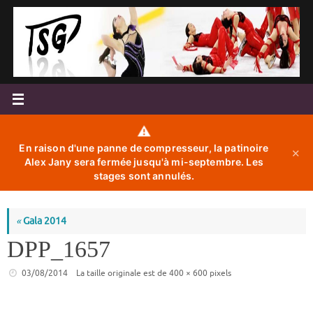
Passer
au
contenu
⚠️
En raison d'une panne de compresseur, la patinoire
✕
Alex Jany sera fermée jusqu'à mi-septembre. Les
stages sont annulés.
«
Gala 2014
DPP_1657
03/08/2014
La taille originale est de
400 × 600
pixels