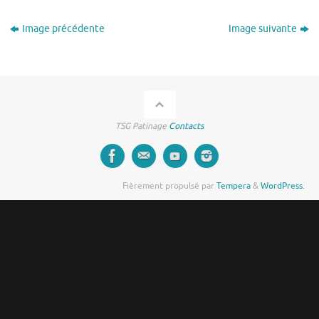
Image précédente
Image suivante
TSG Patinage
Contacts
Fièrement propulsé par
Tempera
&
WordPress.