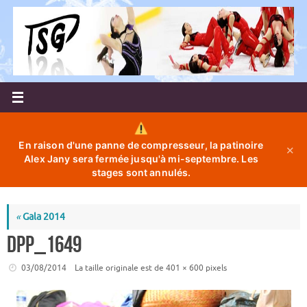
Passer
au
contenu
En raison d'une panne de compresseur, la patinoire
✕
Alex Jany sera fermée jusqu'à mi-septembre. Les
stages sont annulés.
«
Gala 2014
DPP_1649
03/08/2014
La taille originale est de
401 × 600
pixels