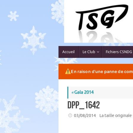
Passer
au
contenu
Passer
Accueil
Le Club
Fichiers CSNDG
au
contenu
En raison d'une panne de comp
«
Gala 2014
DPP_1642
03/08/2014
La taille originale