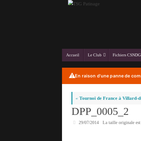
Passer
au
contenu
Passer
Accueil
Le Club
Fichiers CSNDG
au
contenu
⚠️
En raison d'une panne de comp
«
Tournoi de France à Villard-
DPP_0005_2
29/07/2014
La taille originale es