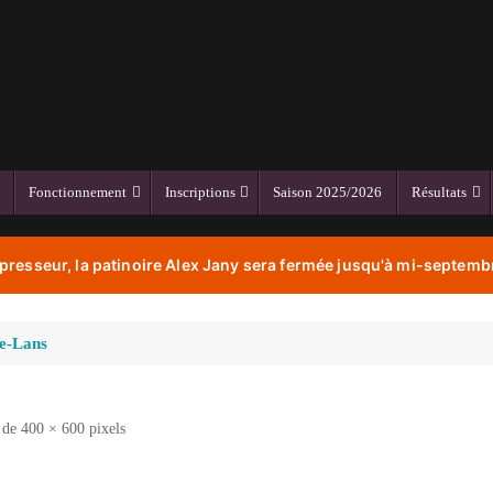
Fonctionnement
Inscriptions
Saison 2025/2026
Résultats
resseur, la patinoire Alex Jany sera fermée jusqu'à mi-septembr
de-Lans
t de
400 × 600
pixels