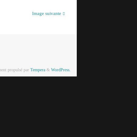
Image suivante
ment propulsé par
Tempera
&
WordPress.