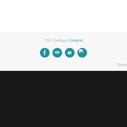
TSG Patinage
Contacts
Fière