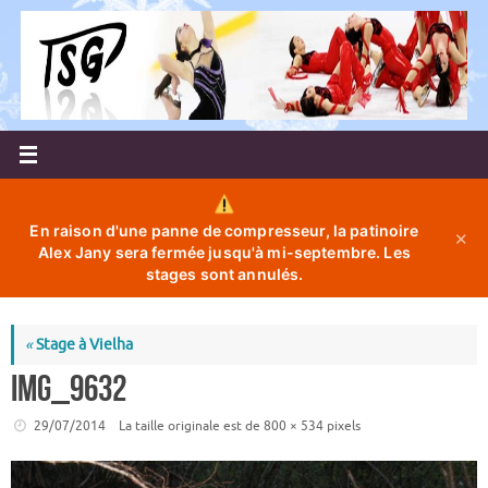
Passer
au
contenu
En raison d'une panne de compresseur, la patinoire
✕
Alex Jany sera fermée jusqu'à mi-septembre. Les
stages sont annulés.
«
Stage à Vielha
IMG_9632
29/07/2014
La taille originale est de
800 × 534
pixels