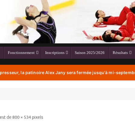
Fonctionnement
Inscriptions
Saison 2025/2026
Résultats
resseur, la patinoire Alex Jany sera fermée jusqu'à mi-septembr
 est de
800 × 534
pixels