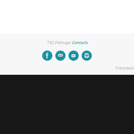
TSG Patinage
Contacts
Fièremen