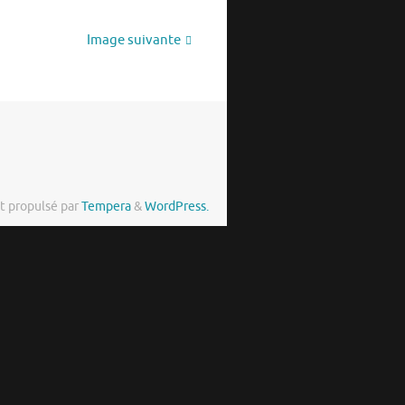
Image suivante
t propulsé par
Tempera
&
WordPress.