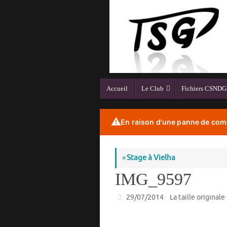
Passer
au
contenu
Passer
Accueil
Le Club
Fichiers CSNDG
au
contenu
⚠️
En raison d'une panne de comp
«
Stage à Vielha
IMG_9597
29/07/2014
La taille originale