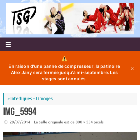
Passer
au
contenu
En raison d'une panne de compresseur, la patinoire
✕
Alex Jany sera fermée jusqu'à mi-septembre. Les
stages sont annulés.
«
Interligues – Limoges
IMG_5994
29/07/2014
La taille originale est de
800 × 534
pixels