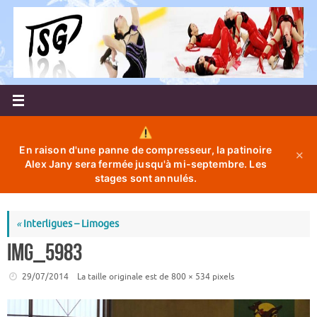
Passer
au
contenu
En raison d'une panne de compresseur, la patinoire
✕
Alex Jany sera fermée jusqu'à mi-septembre. Les
stages sont annulés.
«
Interligues – Limoges
IMG_5983
29/07/2014
La taille originale est de
800 × 534
pixels