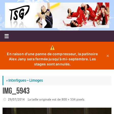
Passer
au
contenu
En raison d'une panne de compresseur, la patinoire
✕
Alex Jany sera fermée jusqu'à mi-septembre. Les
stages sont annulés.
«
Interligues – Limoges
IMG_5943
29/07/2014
La taille originale est de
800 × 534
pixels