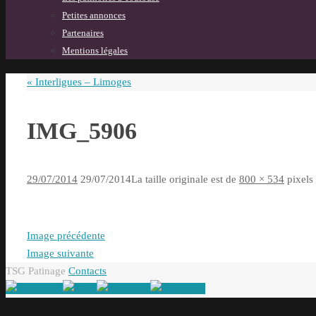
Petites annonces
Partenaires
Mentions légales
«
Interligues – Limoges
IMG_5906
29/07/2014
29/07/2014
La taille originale est de
800 × 534
pixels
Image précédente
Image suivante
TSG Patinage
Contacts