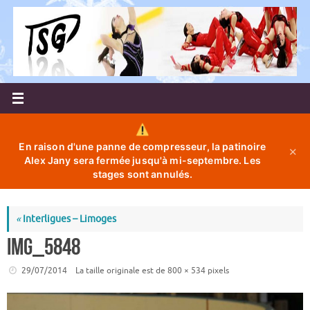
Passer
au
contenu
En raison d'une panne de compresseur, la patinoire
✕
Alex Jany sera fermée jusqu'à mi-septembre. Les
stages sont annulés.
«
Interligues – Limoges
IMG_5848
29/07/2014
La taille originale est de
800 × 534
pixels