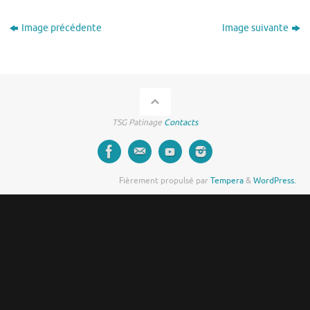
Image précédente
Image suivante
TSG Patinage
Contacts
Fièrement propulsé par
Tempera
&
WordPress.