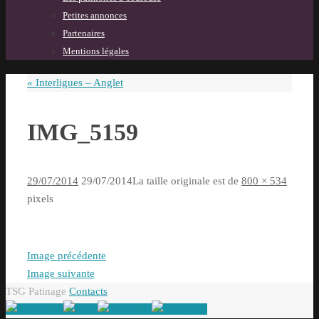
Petites annonces
Partenaires
Mentions légales
«
Interligues – Anglet
IMG_5159
29/07/2014
29/07/2014
La taille originale est de
800 × 534
pixels
Image précédente
Image suivante
TSG Patinage
Contacts