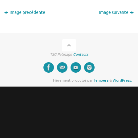
Image précédente
Image suivante
TSG Patinage
Contacts
Fièrement propulsé par
Tempera
&
WordPress.