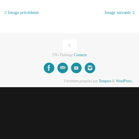
Image précédente
Image suivante
TSG Patinage
Contacts
Fièrement propulsé par
Tempera
&
WordPress.