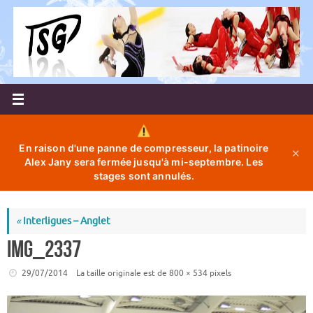
Passer
au
contenu
En raison d'une panne de compresseur, la patinoire
✕
Alex Jany sera fermée jusqu'à mi-septembre. Les
stages sont annulés.
«
Interligues – Anglet
IMG_2337
29/07/2014
La taille originale est de
800 × 534
pixels