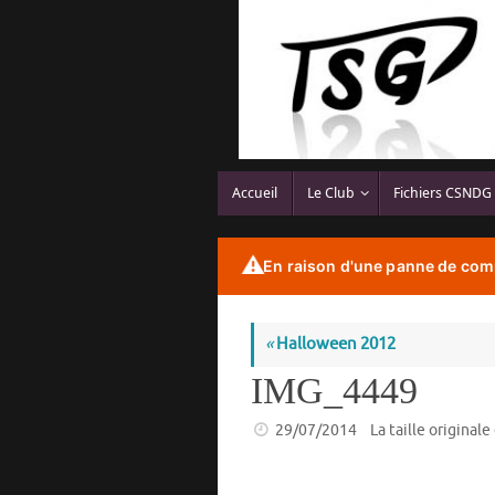
Passer
au
contenu
Passer
Accueil
Le Club
Fichiers CSNDG
au
contenu
⚠️
En raison d'une panne de comp
«
Halloween 2012
IMG_4449
29/07/2014
La taille originale