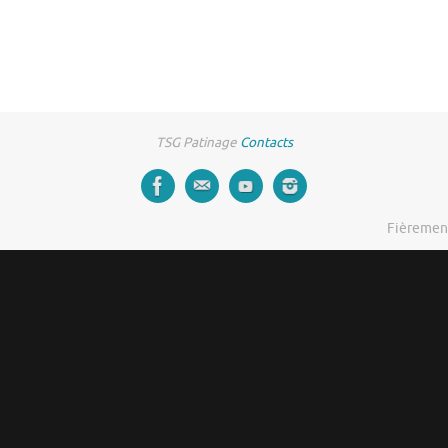
TSG Patinage
Contacts
Fièremen