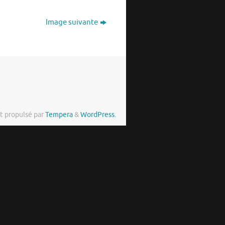
Image suivante
t propulsé par
Tempera
&
WordPress.