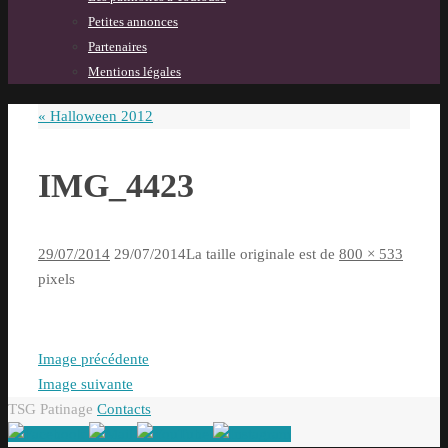
Petites annonces
Partenaires
Mentions légales
«
Halloween 2012
IMG_4423
29/07/2014
29/07/2014
La taille originale est de
800 × 533
pixels
Image précédente
Image suivante
TSG Patinage
Contacts