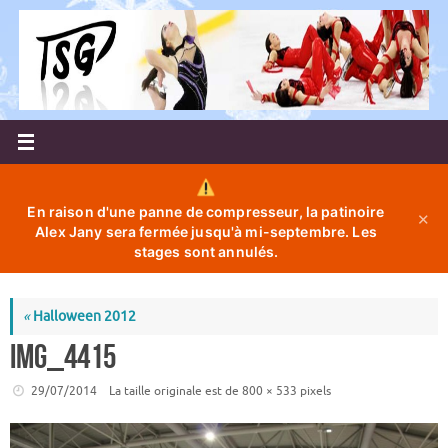
Passer
au
contenu
En raison d'une panne de compresseur, la patinoire
✕
Alex Jany sera fermée jusqu'à mi-septembre. Les
stages sont annulés.
«
Halloween 2012
IMG_4415
29/07/2014
La taille originale est de
800 × 533
pixels