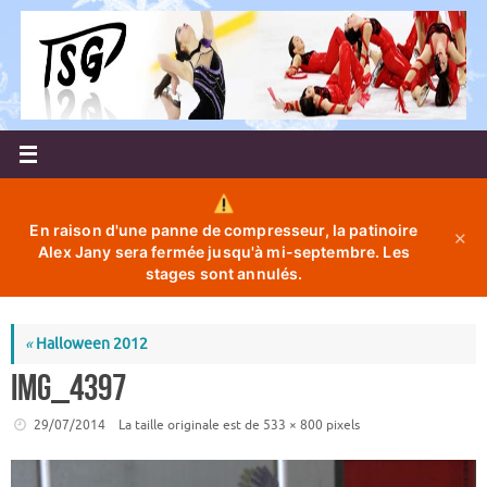
Passer
au
contenu
En raison d'une panne de compresseur, la patinoire
✕
Alex Jany sera fermée jusqu'à mi-septembre. Les
stages sont annulés.
«
Halloween 2012
IMG_4397
29/07/2014
La taille originale est de
533 × 800
pixels