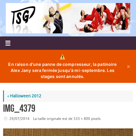
Passer
au
contenu
En raison d'une panne de compresseur, la patinoire
✕
Alex Jany sera fermée jusqu'à mi-septembre. Les
stages sont annulés.
«
Halloween 2012
IMG_4379
29/07/2014
La taille originale est de
533 × 800
pixels