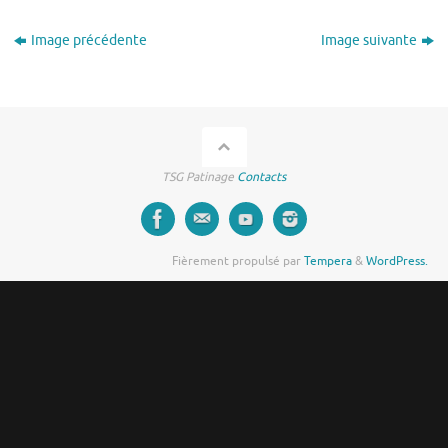
Image précédente
Image suivante
TSG Patinage
Contacts
Fièrement propulsé par
Tempera
&
WordPress.