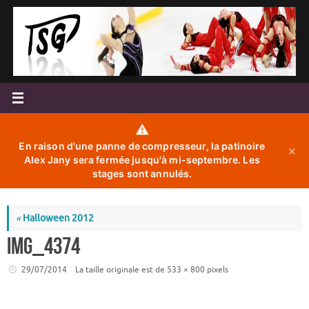
Passer
au
contenu
⚠️
En raison d'une panne de compresseur, la patinoire
✕
Alex Jany sera fermée jusqu'à mi-septembre. Les
stages sont annulés.
«
Halloween 2012
IMG_4374
29/07/2014
La taille originale est de
533 × 800
pixels