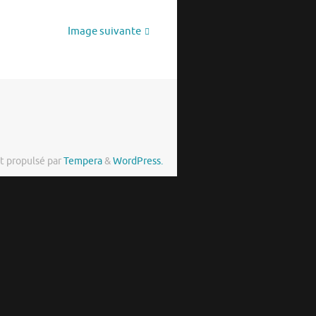
Image suivante
t propulsé par
Tempera
&
WordPress.