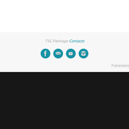
TSG Patinage
Contacts
Fièremen