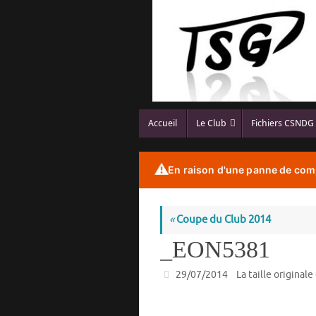
Passer
au
contenu
Passer
Accueil
Le Club
Fichiers CSNDG
au
contenu
⚠️
En raison d'une panne de comp
«
Coupe du Club 2014
_EON5381
29/07/2014
La taille originale