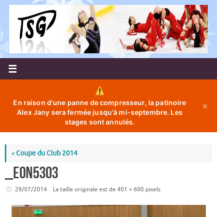
Passer
au
contenu
En raison d'une panne de compresseur, la patinoire
✕
Alex Jany sera fermée jusqu'à mi-septembre. Les
stages sont annulés.
«
Coupe du Club 2014
_EON5303
29/07/2014
La taille originale est de
401 × 600
pixels