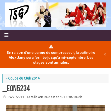
Passer
au
contenu
⚠️
En raison d'une panne de compresseur, la patinoire
✕
Alex Jany sera fermée jusqu'à mi-septembre. Les
stages sont annulés.
«
Coupe du Club 2014
_EON5234
29/07/2014
La taille originale est de
401 × 600
pixels