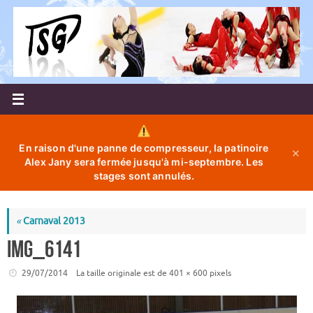
Passer
au
contenu
En raison d'une panne de compresseur, la patinoire
✕
Alex Jany sera fermée jusqu'à mi-septembre. Les
stages sont annulés.
«
Carnaval 2013
IMG_6141
29/07/2014
La taille originale est de
401 × 600
pixels