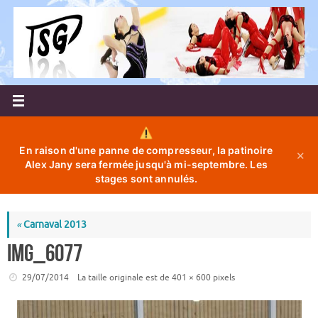
Passer
au
contenu
En raison d'une panne de compresseur, la patinoire
✕
Alex Jany sera fermée jusqu'à mi-septembre. Les
stages sont annulés.
«
Carnaval 2013
IMG_6077
29/07/2014
La taille originale est de
401 × 600
pixels