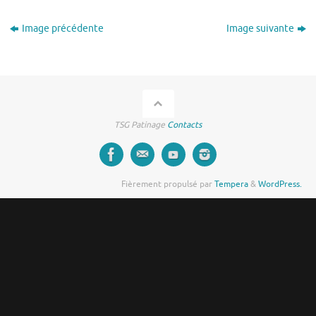
Image précédente
Image suivante
TSG Patinage
Contacts
Fièrement propulsé par
Tempera
&
WordPress.