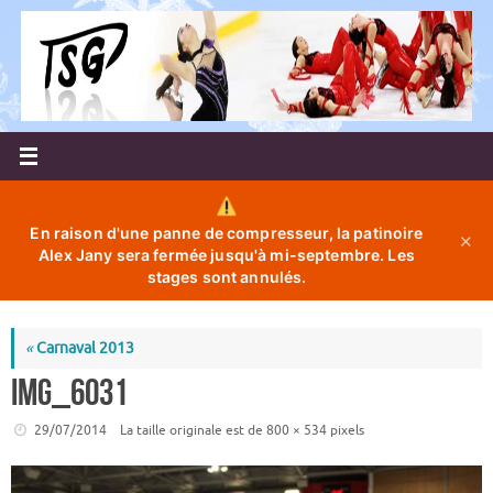
Passer
au
contenu
En raison d'une panne de compresseur, la patinoire
✕
Alex Jany sera fermée jusqu'à mi-septembre. Les
stages sont annulés.
«
Carnaval 2013
IMG_6031
29/07/2014
La taille originale est de
800 × 534
pixels