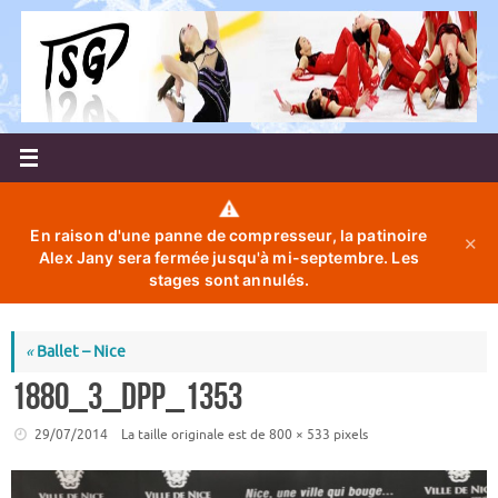
Passer
au
contenu
⚠️
En raison d'une panne de compresseur, la patinoire
✕
Alex Jany sera fermée jusqu'à mi-septembre. Les
stages sont annulés.
«
Ballet – Nice
1880_3_dpp_1353
29/07/2014
La taille originale est de
800 × 533
pixels