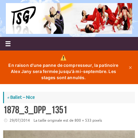
Passer
au
contenu
En raison d'une panne de compresseur, la patinoire
✕
Alex Jany sera fermée jusqu'à mi-septembre. Les
stages sont annulés.
«
Ballet – Nice
1878_3_dpp_1351
29/07/2014
La taille originale est de
800 × 533
pixels