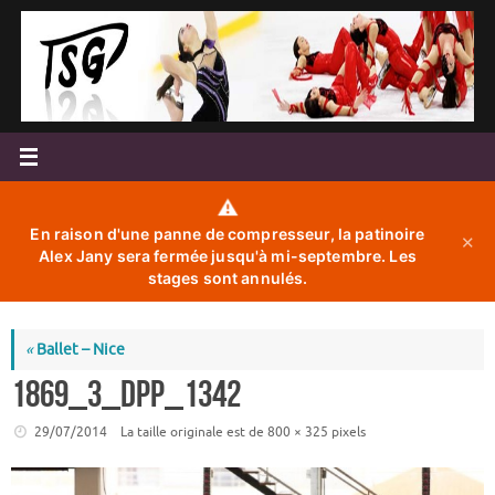
Passer
au
contenu
⚠️
En raison d'une panne de compresseur, la patinoire
✕
Alex Jany sera fermée jusqu'à mi-septembre. Les
stages sont annulés.
«
Ballet – Nice
1869_3_dpp_1342
29/07/2014
La taille originale est de
800 × 325
pixels