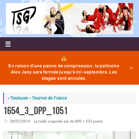
Passer
au
contenu
En raison d'une panne de compresseur, la patinoire
✕
Alex Jany sera fermée jusqu'à mi-septembre. Les
stages sont annulés.
«
Toulouse – Tournoi de France
1654_3_dpp_1051
28/07/2014
La taille originale est de
800 × 533
pixels