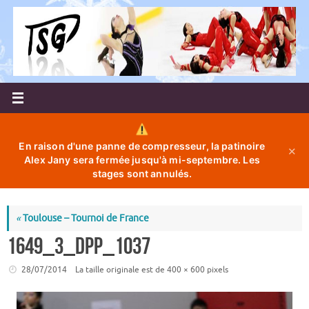
Passer
au
contenu
En raison d'une panne de compresseur, la patinoire
✕
Alex Jany sera fermée jusqu'à mi-septembre. Les
stages sont annulés.
«
Toulouse – Tournoi de France
1649_3_dpp_1037
28/07/2014
La taille originale est de
400 × 600
pixels