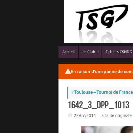
Passer
au
contenu
Passer
Accueil
Le Club
Fichiers CSNDG
au
contenu
⚠️
En raison d'une panne de comp
«
Toulouse – Tournoi de France
1642_3_dpp_1013
28/07/2014
La taille originale